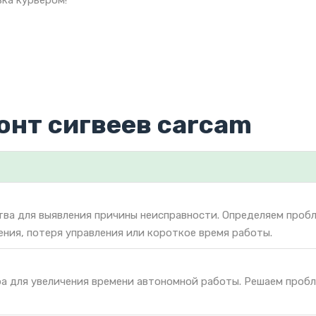
ка курьером!
онт сигвеев carcam
тва для выявления причины неисправности. Определяем проб
чения, потеря управления или короткое время работы.
ра для увеличения времени автономной работы. Решаем проб