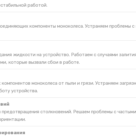
естабильной работой.
соединяющих компоненты моноколеса. Устраняем проблемы с
дания жидкости на устройство. Работаем с случаями залити
ми, которые вызвали сбои в работе.
 компонентов моноколеса от пыли и грязи. Устраняем загрязн
боту устройства.
твий
я предотвращения столкновений. Решаем проблемы с частым
ориентации.
фирования