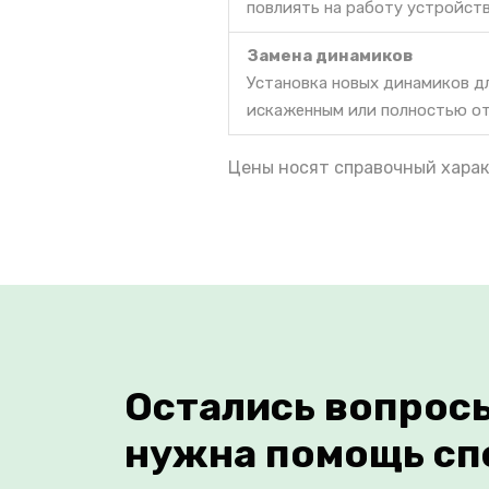
повлиять на работу устройств
Замена динамиков
Установка новых динамиков дл
искаженным или полностью о
Цены носят справочный харак
Остались вопрос
нужна помощь сп